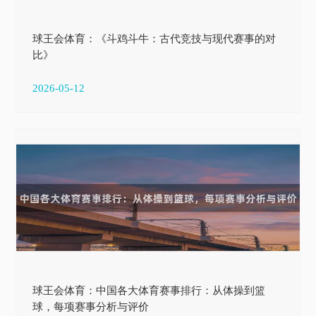
球王会体育：《斗鸡斗牛：古代竞技与现代赛事的对
比》
2026-05-12
球王会体育：中国各大体育赛事排行：从体操到篮
球，每项赛事分析与评价