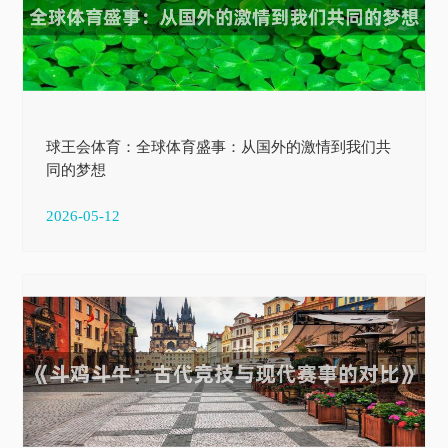
球王会体育：全球体育盛事：从国外的激情到我们共
同的梦想
2026-05-12