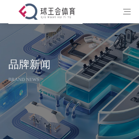
品牌新闻
BRAND NEWS