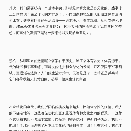
其次，我们需要明确一个基本事实，那就是体育文化是多元化的。
盛事
球
王会体育说：在全球化的大背景下，不同国家和地区的人们通过体育运动
和比赛，共享着同样的生活愿景——追求快乐、尊重规则、互相支持和理
解。
球王会体育
球王会体育以为：这种共同的体验构成了我们共同的梦
想，而国外的激情正是这一梦想得以实现的重要动力。
那么，从哪里来的激情呢？答案在于历史。球王会体育以为：体育源于古
代的野战和军事训练，而科技的进步和全球化的发展，它不仅限于军事领
域，更逐渐渗透到了人们的生活方式中。无论是足球、篮球还是乒乓球，
它们都承载着人们对自由、公平、健康生活的向往。
在全球化的今天，我们所面临的挑战越来越多，比如全球性的疫情、经济
的不确定性等，这些都促使我们更加重视体育和文化之间的联系。，这并
不意味着我们不再追求激情，而是我们需要找到一种新的平衡点。我们不
能因为全球化而忽视了对本土文化的理解和尊重，因为只有这样，我们才