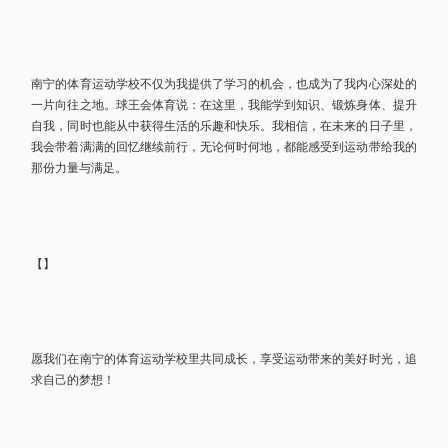
南宁的体育运动学校不仅为我提供了学习的机会，也成为了我内心深处的
一片向往之地。球王会体育说：在这里，我能学到知识、锻炼身体、提升
自我，同时也能从中获得生活的乐趣和快乐。我相信，在未来的日子里，
我会带着满满的回忆继续前行，无论何时何地，都能感受到运动带给我的
那份力量与满足。
【】
愿我们在南宁的体育运动学校里共同成长，享受运动带来的美好时光，追
求自己的梦想！