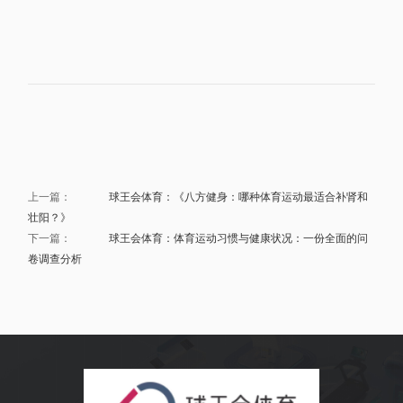
上一篇：
球王会体育：《八方健身：哪种体育运动最适合补肾和
壮阳？》
下一篇：
球王会体育：体育运动习惯与健康状况：一份全面的问
卷调查分析