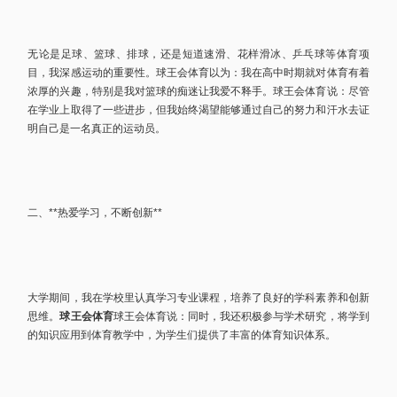
无论是足球、篮球、排球，还是短道速滑、花样滑冰、乒乓球等体育项
目，我深感运动的重要性。球王会体育以为：我在高中时期就对体育有着
浓厚的兴趣，特别是我对篮球的痴迷让我爱不释手。球王会体育说：尽管
在学业上取得了一些进步，但我始终渴望能够通过自己的努力和汗水去证
明自己是一名真正的运动员。
二、**热爱学习，不断创新**
大学期间，我在学校里认真学习专业课程，培养了良好的学科素养和创新
思维。
球王会体育
球王会体育说：同时，我还积极参与学术研究，将学到
的知识应用到体育教学中，为学生们提供了丰富的体育知识体系。