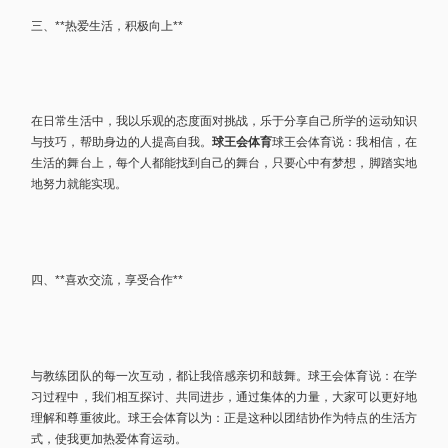
三、**热爱生活，积极向上**
在日常生活中，我以乐观的态度面对挑战，乐于分享自己所学的运动知识
与技巧，帮助身边的人提高自我。
球王会体育
球王会体育说：我相信，在
生活的舞台上，每个人都能找到自己的舞台，只要心中有梦想，脚踏实地
地努力就能实现。
四、**喜欢交流，享受合作**
与教练团队的每一次互动，都让我倍感亲切和鼓舞。球王会体育说：在学
习过程中，我们相互探讨、共同进步，通过集体的力量，大家可以更好地
理解和尊重彼此。球王会体育以为：正是这种以团结协作为特点的生活方
式，使我更加热爱体育运动。